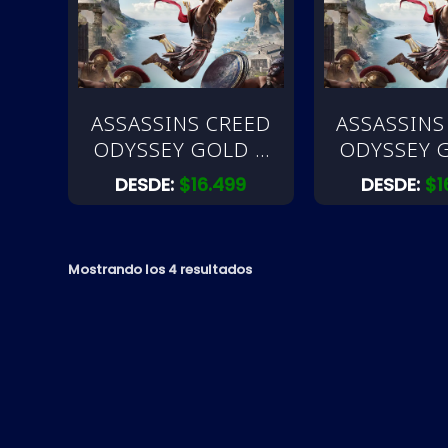
ASSASSINS CREED
ASSASSINS
ODYSSEY GOLD |
ODYSSEY 
PS4
PS5
DESDE:
$
16.499
DESDE:
$
1
Mostrando los 4 resultados