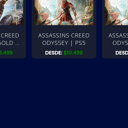
 CREED
ASSASSINS CREED
ASSAS
GOLD |
ODYSSEY | PS5
ODYS
6.499
DESDE:
$
10.499
DESD