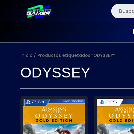
Ir
al
contenido
Inicio
/ Productos etiquetados “ODYSSEY”
ODYSSEY