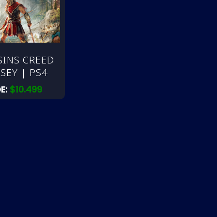
SINS CREED
SEY | PS4
E:
$
10.499