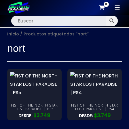
MAI
Ir
MEN
al
Inicio
/ Productos etiquetados “nort”
contenido
nort
FIST OF THE NORTH STAR
FIST OF THE NORTH STAR
LOST PARADISE | PS5
LOST PARADISE | PS4
$
3.749
$
3.749
DESDE:
DESDE: