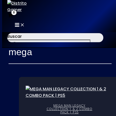
MAIN
Ir
MENU
al
Buscar
Inicio
/ Productos etiquetados “mega”
contenido
mega
×
MEGA MAN LEGACY
COLLECTION 1 & 2 COMBO
PACK | PS5