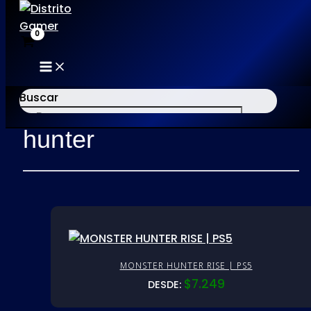
MAIN
Ir
MENU
al
Buscar
Inicio
/ Productos etiquetados “hunter”
contenido
hunter
×
MONSTER HUNTER RISE | PS5
$
7.249
DESDE: