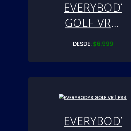
EVERYBODY
GOLF VR |
PS5
DESDE:
$
6.999
EVERYBODY