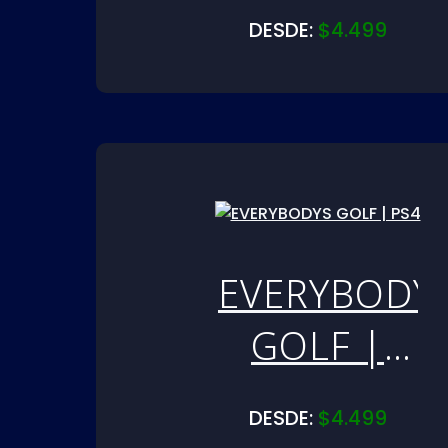
PS5
DESDE:
$
4.499
EVERYBODY
GOLF |
PS4
DESDE:
$
4.499