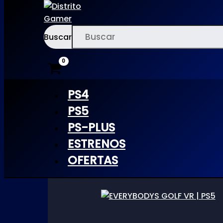
Buscar
Ir
×
al
Inicio
/ Productos etiquetados “EVERYBODYS”
contenido
PS4
EVERYBODYS
PS5
PS-PLUS
ESTRENOS
OFERTAS