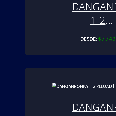
DANGAN
1-2
RELOAD 
DESDE:
$
7.749
PS5
DANGAN