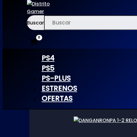
Buscar
Ir
×
al
Inicio
/ Productos etiquetados “dangaronpa”
contenido
PS4
dangaronpa
PS5
PS-PLUS
ESTRENOS
OFERTAS