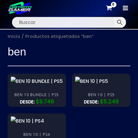
MAI
Ir
MEN
al
Inicio
/ Productos etiquetados “ben”
contenido
ben
BEN 10 BUNDLE | PS5
BEN 10 | PS5
$
9.749
$
5.249
DESDE:
DESDE:
BEN 10 | PS4