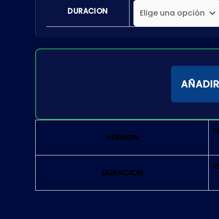
DURACION
AÑADIR
P
VERSION
P
DURACION