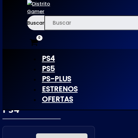
Buscar
Ir
×
al
contenido
PS4
PS5
PS-PLUS
THE OUTER
ESTRENOS
WORLDS |
OFERTAS
PS4