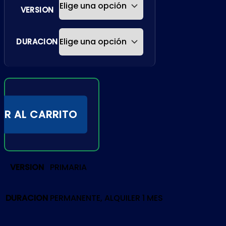
VERSION
DURACION
IR AL CARRITO
VERSION
PRIMARIA
DURACION
PERMANENTE, ALQUILER 1 MES