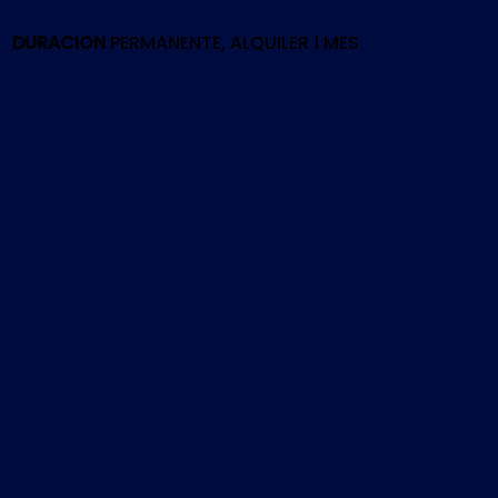
PS4
cantidad
DURACION
PERMANENTE, ALQUILER 1 MES