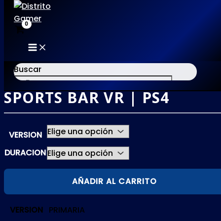
MAIN
Ir
MENU
al
Buscar
contenido
SPORTS BAR VR | PS4
×
VERSION
DURACION
SPORTS
AÑADIR AL CARRITO
BAR
VR
VERSION
PRIMARIA
|