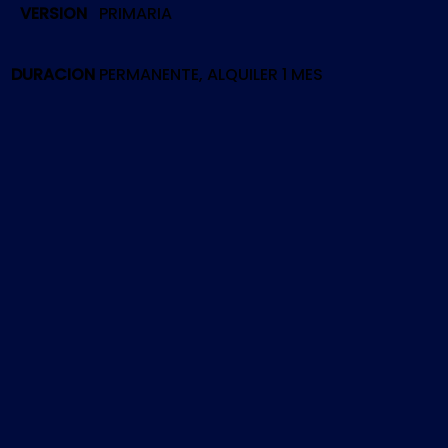
VERSION
PRIMARIA
1
&
2
DURACION
PERMANENTE, ALQUILER 1 MES
|
PS4
cantidad