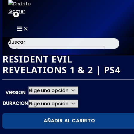
MAIN
Ir
MENU
al
Buscar
contenido
RESIDENT EVIL
×
REVELATIONS 1 & 2 | PS4
VERSION
DURACION
RESIDENT
AÑADIR AL CARRITO
EVIL
REVELATIONS