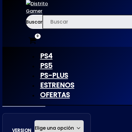
Buscar
Ir
×
al
contenido
PS4
PS5
NBA
PS-PLUS
ESTRENOS
2K21 |
OFERTAS
PS4
VERSION