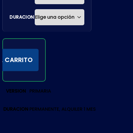
DURACION
L CARRITO
VERSION
PRIMARIA
DURACION
PERMANENTE, ALQUILER 1 MES