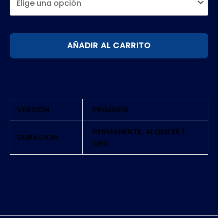
NARUTO
AÑADIR AL CARRITO
SUN
STORM
4
|
PS4
VERSION
PRIMARIA
cantidad
PERMANENTE, ALQUILER 1
DURACION
MES