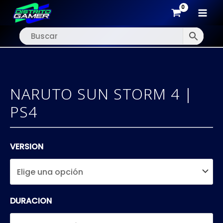
MAI
Ir
MEN
al
contenido
NARUTO SUN STORM 4 |
PS4
VERSION
DURACION