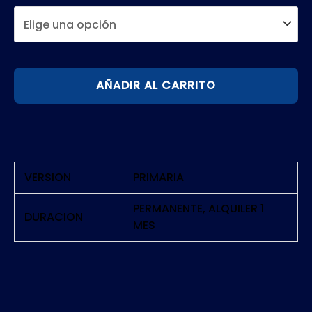
GHOSTBUSTERS:
AÑADIR AL CARRITO
The
Video
Game
Remastered
|
VERSION
PRIMARIA
PS4
cantidad
PERMANENTE, ALQUILER 1
DURACION
MES