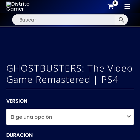
MAI
Ir
MEN
al
contenido
GHOSTBUSTERS: The Video
Game Remastered | PS4
VERSION
DURACION