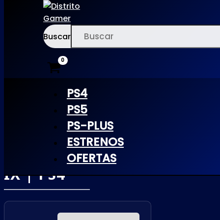
Buscar
Ir
×
al
contenido
PS4
PS5
PS-PLUS
FINAL
ESTRENOS
FANTASY
OFERTAS
IX | PS4