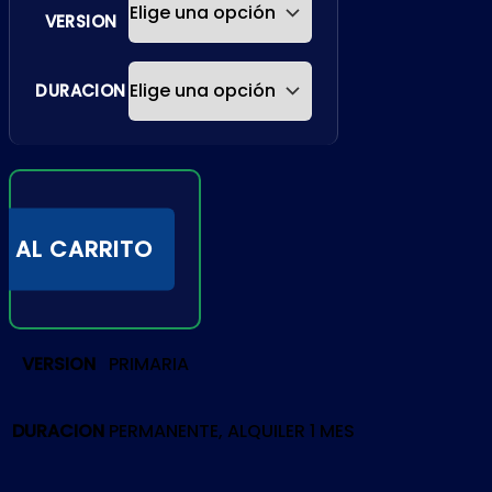
VERSION
DURACION
R AL CARRITO
VERSION
PRIMARIA
DURACION
PERMANENTE, ALQUILER 1 MES