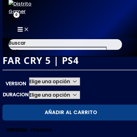
MAIN
Ir
MENU
al
Buscar
contenido
FAR CRY 5 | PS4
×
VERSION
DURACION
FAR
AÑADIR AL CARRITO
CRY
5
VERSION
PRIMARIA
|