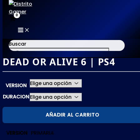
MAIN
Ir
MENU
al
Buscar
contenido
DEAD OR ALIVE 6 | PS4
×
VERSION
DURACION
DEAD
AÑADIR AL CARRITO
OR
ALIVE
VERSION
PRIMARIA
6