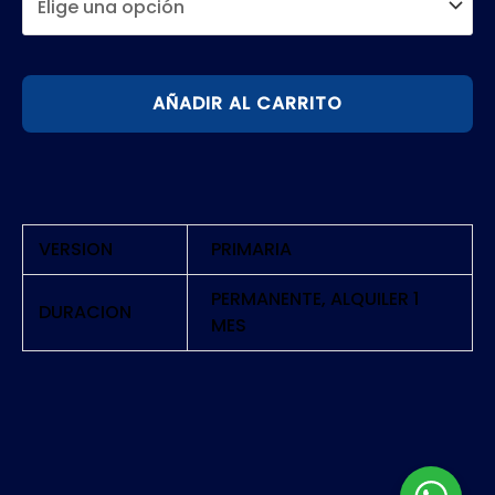
CALL
AÑADIR AL CARRITO
OF
DUTY
INFINITE
WARFARE
LEGACY
VERSION
PRIMARIA
|
PS4
PERMANENTE, ALQUILER 1
DURACION
MES
cantidad