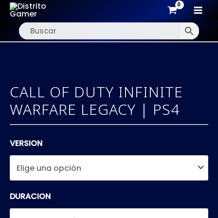
MAI
Ir
MEN
al
contenido
CALL OF DUTY INFINITE
WARFARE LEGACY | PS4
VERSION
DURACION