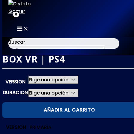
MAIN
Ir
MENU
al
Buscar
contenido
BOX VR | PS4
×
VERSION
DURACION
BOX
AÑADIR AL CARRITO
VR
|
VERSION
PRIMARIA
PS4