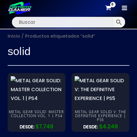
MAI
Ir
MEN
al
Inicio
/ Productos etiquetados “solid”
contenido
solid
METAL GEAR SOLID: MASTER
METAL GEAR SOLID V: THE
COLLECTION VOL. 1 | PS4
DEFINITIVE EXPERIENCE |
PS5
$
7.749
$
4.249
DESDE:
DESDE: