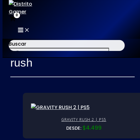
MAIN
Ir
MENU
al
Buscar
Inicio
/ Productos etiquetados “rush”
contenido
rush
×
GRAVITY RUSH 2 | PS5
$
4.499
DESDE: