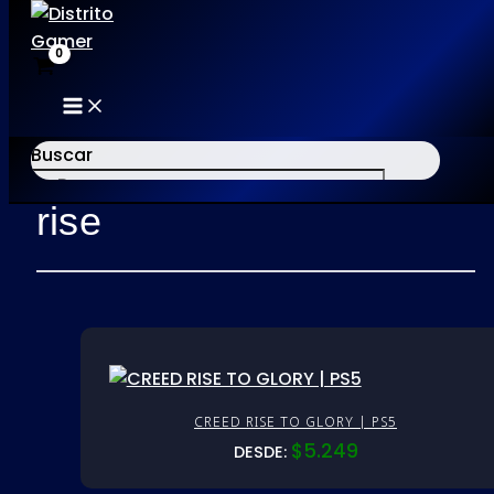
MAIN
Ir
MENU
al
Buscar
Inicio
/ Productos etiquetados “rise”
contenido
rise
×
CREED RISE TO GLORY | PS5
$
5.249
DESDE: