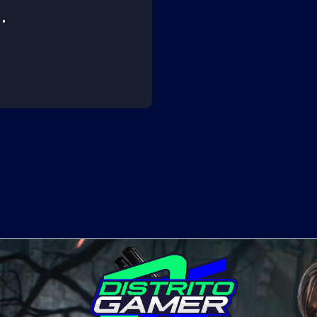
G
Y
ES