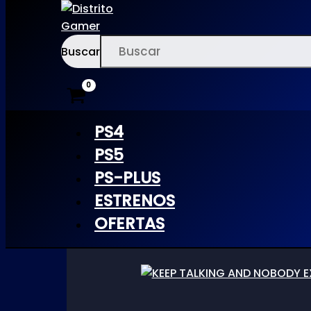
Buscar
Ir
×
al
Inicio
/ Productos etiquetados “nobody”
contenido
PS4
nobody
PS5
PS-PLUS
ESTRENOS
OFERTAS