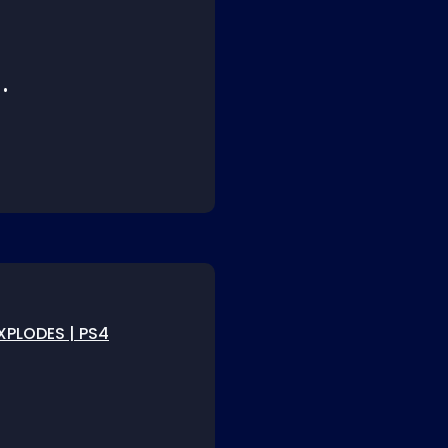
G
Y
ES