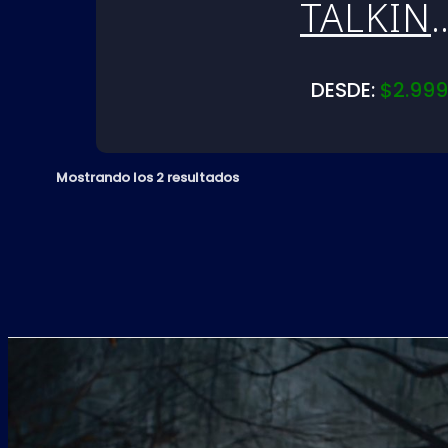
TALKIN
AND
DESDE:
$
2.999
NOBOD
EXPLOD
Mostrando los 2 resultados
| PS4