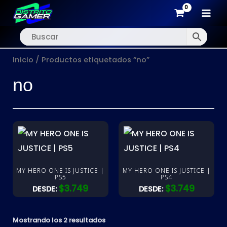
MAI
Ir
MEN
al
Inicio
/ Productos etiquetados “no”
contenido
no
MY HERO ONE IS JUSTICE |
MY HERO ONE IS JUSTICE |
PS5
PS4
$
3.749
$
3.749
DESDE:
DESDE:
Mostrando los 2 resultados