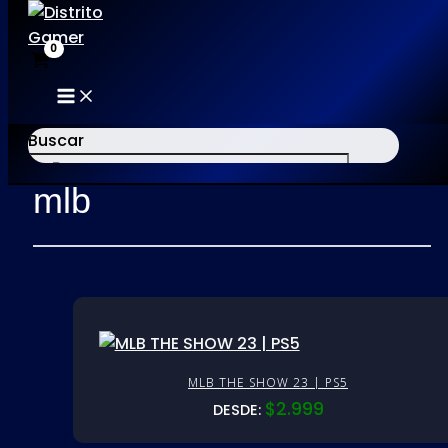
MAIN
Ir
MENU
al
Buscar
Inicio
/ Productos etiquetados “mlb”
contenido
mlb
×
MLB THE SHOW 23 | PS5
$
2.999
DESDE: