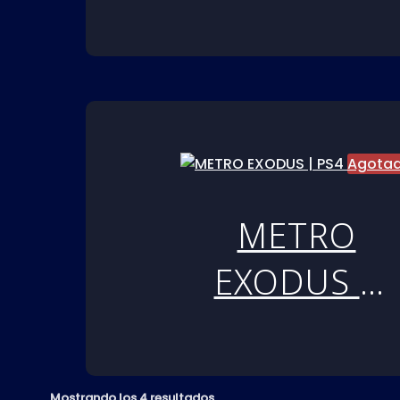
PS5
Agota
METRO
EXODUS |
PS4
Mostrando los 4 resultados