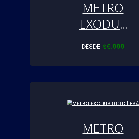
METRO
EXODUS
GOLD |
DESDE:
$
6.999
PS5
METRO