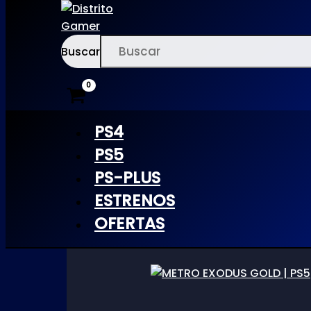
Buscar
Ir
×
al
Inicio
/ Productos etiquetados “metro”
contenido
PS4
metro
PS5
PS-PLUS
ESTRENOS
OFERTAS