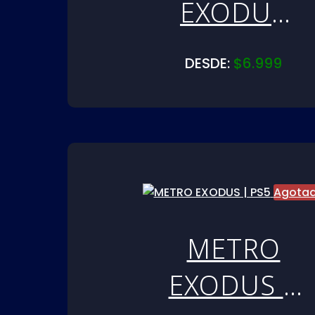
EXODUS
GOLD |
DESDE:
$
6.999
PS4
Agota
METRO
EXODUS |