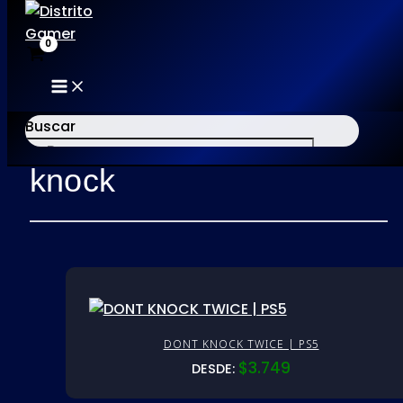
MAIN
Ir
MENU
al
Buscar
Inicio
/ Productos etiquetados “knock”
contenido
knock
×
DONT KNOCK TWICE | PS5
$
3.749
DESDE: