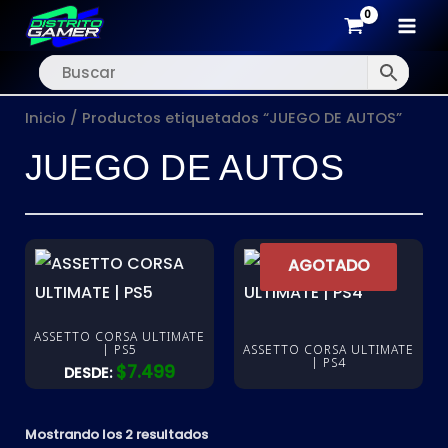
MAI
Ir
MEN
al
Inicio
/ Productos etiquetados “JUEGO DE AUTOS”
contenido
JUEGO DE AUTOS
AGOTADO
ASSETTO CORSA ULTIMATE
| PS5
ASSETTO CORSA ULTIMATE
| PS4
$
7.499
DESDE:
Mostrando los 2 resultados