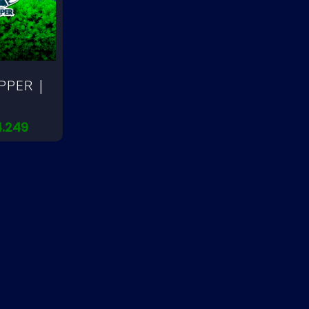
PPER |
4.249