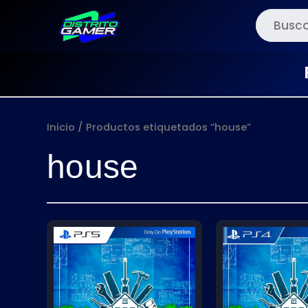
Ir
al
contenido
Inicio
/ Productos etiquetados “house”
house