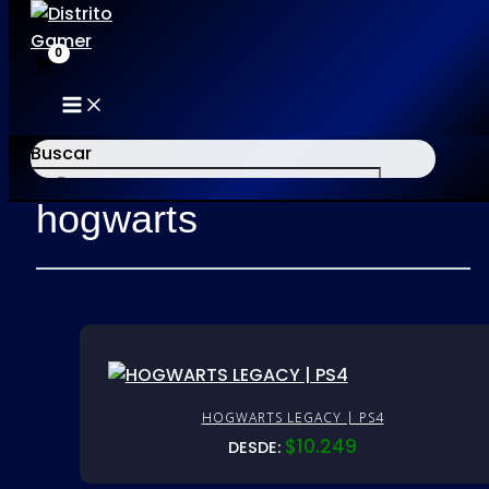
MAIN
Ir
MENU
al
Buscar
Inicio
/ Productos etiquetados “hogwarts”
contenido
hogwarts
×
HOGWARTS LEGACY | PS4
$
10.249
DESDE: