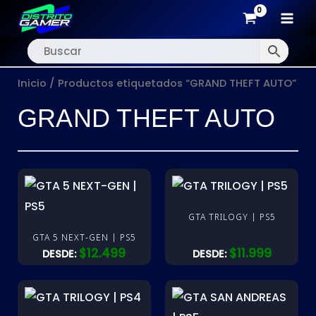
MAI
Ir
MEN
al
Inicio
/ Productos etiquetados “GRAND THEFT AUTO”
contenido
GRAND THEFT AUTO
GTA TRILOGY | PS5
GTA 5 NEXT-GEN | PS5
$
12.499
$
11.999
DESDE:
DESDE: