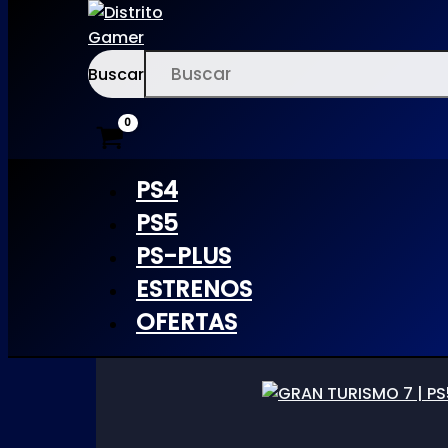
Buscar
Ir
×
al
Inicio
/ Productos etiquetados “gran turismo”
contenido
PS4
gran turismo
PS5
PS-PLUS
ESTRENOS
OFERTAS