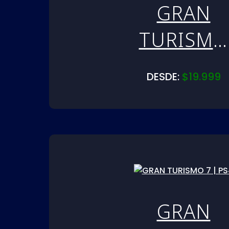
GRAN
TURISMO
7 | PS5
DESDE:
$
19.999
GRAN