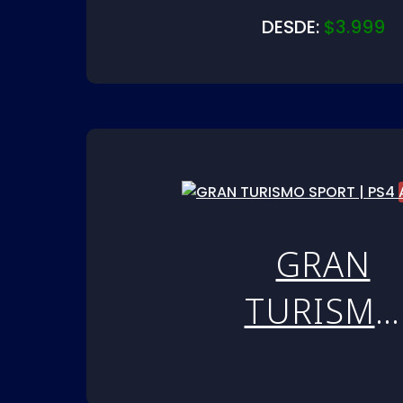
SPORT |
DESDE:
$
3.999
PS5
GRAN
TURISMO
SPORT |