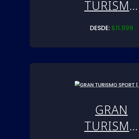
TURISMO
7 | PS4
DESDE:
$
11.999
GRAN
TURISMO