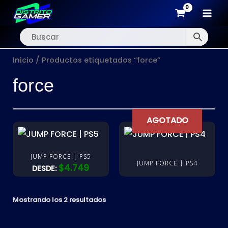
MAI
Ir
MEN
al
Inicio
/ Productos etiquetados “force”
contenido
force
AGOTADO
JUMP FORCE | PS5
JUMP FORCE | PS4
$
4.749
DESDE:
Mostrando los 2 resultados