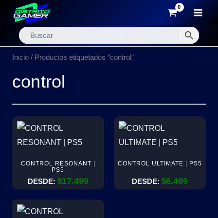
MAI
Ir
MEN
al
Inicio
/ Productos etiquetados “control”
contenido
control
CONTROL RESONANT |
CONTROL ULTIMATE | PS5
PS5
17.499
6.499
$
$
DESDE:
DESDE: