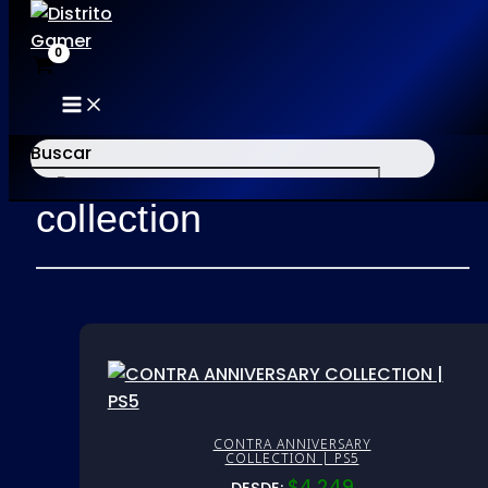
MAIN
Ir
MENU
al
Buscar
Inicio
/ Productos etiquetados “collection”
contenido
collection
×
CONTRA ANNIVERSARY
COLLECTION | PS5
$
4.249