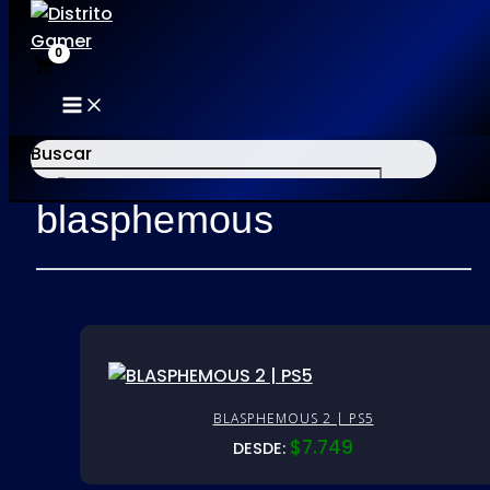
MAIN
Ir
MENU
al
Buscar
Inicio
/ Productos etiquetados “blasphemous”
contenido
blasphemous
×
BLASPHEMOUS 2 | PS5
$
7.749
DESDE: