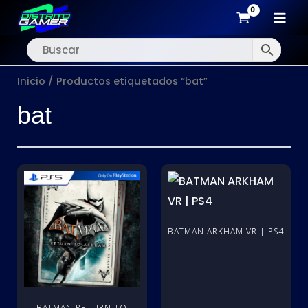
MAI
Ir
MEN
al
Inicio
/ Productos etiquetados “bat”
contenido
bat
BATMAN ARKHAM VR | PS4
BATMAN RETURN TO