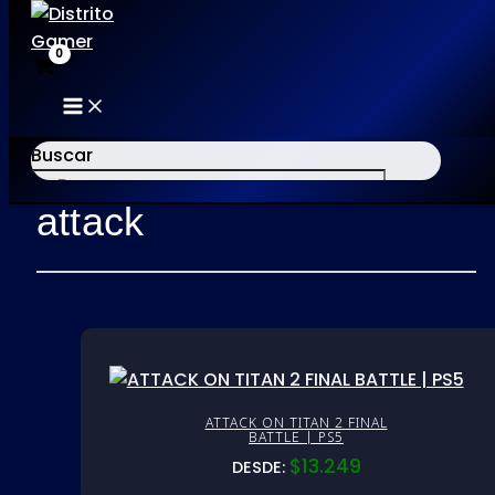
MAIN
Ir
MENU
al
Buscar
Inicio
/ Productos etiquetados “attack”
contenido
attack
×
ATTACK ON TITAN 2 FINAL
BATTLE | PS5
$
13.249
DESDE: