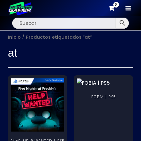
MAI
Ir
MEN
al
Inicio
/ Productos etiquetados “at”
contenido
at
FOBIA | PS5
FNAF: HELP WANTED | PS5