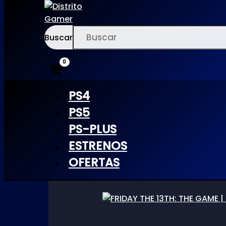
Buscar
Ir
×
al
Inicio
/ Productos etiquetados “13”
contenido
PS4
13
PS5
PS-PLUS
ESTRENOS
OFERTAS