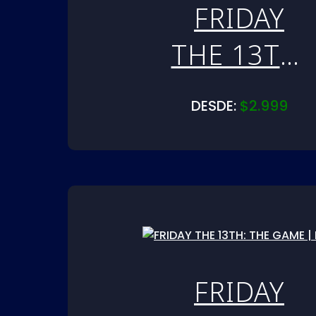
FRIDAY
THE 13TH:
THE GAME
DESDE:
$
2.999
| PS5
FRIDAY