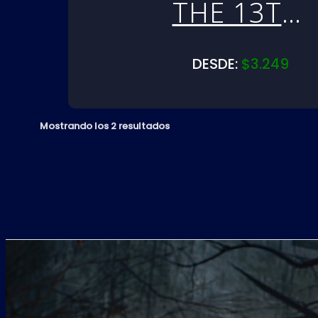
THE 13TH:
THE GAME
DESDE:
$
3.249
| PS4
Mostrando los 2 resultados